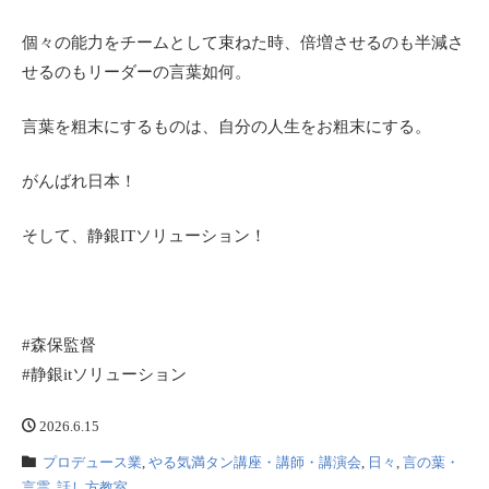
個々の能力をチームとして束ねた時、倍増させるのも半減さ
せるのもリーダーの言葉如何。
言葉を粗末にするものは、自分の人生をお粗末にする。
がんばれ日本！
そして、静銀ITソリューション！
#森保監督
#静銀itソリューション
2026.6.15
プロデュース業
,
やる気満タン講座・講師・講演会
,
日々
,
言の葉・
言霊
,
話し方教室