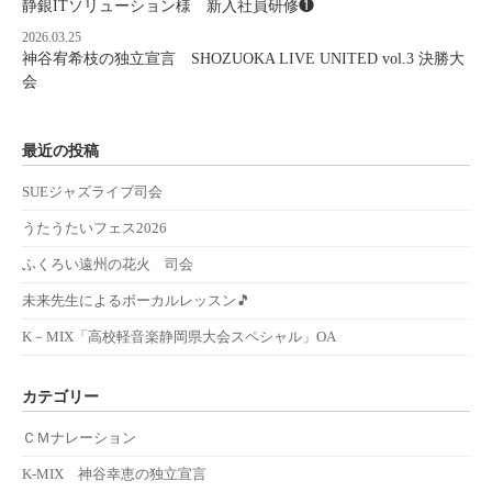
静銀ITソリューション様 新入社員研修❶
2026.03.25
神谷宥希枝の独立宣言 SHOZUOKA LIVE UNITED vol.3 決勝大
会
最近の投稿
SUEジャズライブ司会
うたうたいフェス2026
ふくろい遠州の花火 司会
未来先生によるボーカルレッスン🎵
K－MIX「高校軽音楽静岡県大会スペシャル」OA
カテゴリー
ＣＭナレーション
K-MIX 神谷幸恵の独立宣言