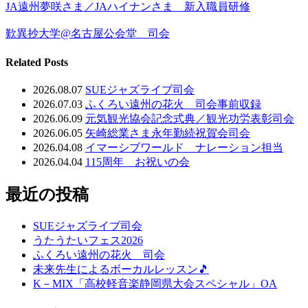
JA遠州夢咲さま／JAハイナンさま 新入職員研修
歎異抄大学@名古屋公会堂 司会
Related Posts
2026.08.07
SUEジャズライブ司会
2026.07.03
ふくろい遠州の花火 司会事前収録
2026.06.09
元気観光協会記念式典／観光功労表彰司会
2026.06.05
矢崎総業さま永年勤続祝賀会司会
2026.04.08
イマーシブワールド ナレーション担当
2026.04.04
115周年 お祝いの会
最近の投稿
SUEジャズライブ司会
うたうたいフェス2026
ふくろい遠州の花火 司会
未来先生によるボーカルレッスン🎵
K－MIX「高校軽音楽静岡県大会スペシャル」OA