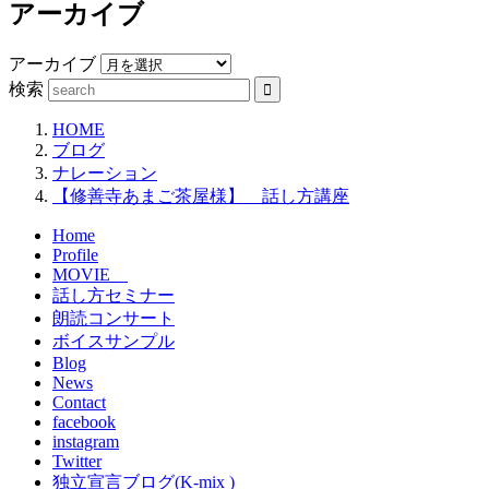
アーカイブ
アーカイブ
検索
HOME
ブログ
ナレーション
【修善寺あまご茶屋様】 話し方講座
Home
Profile
MOVIE
話し方セミナー
朗読コンサート
ボイスサンプル
Blog
News
Contact
facebook
instagram
Twitter
独立宣言ブログ(K-mix )