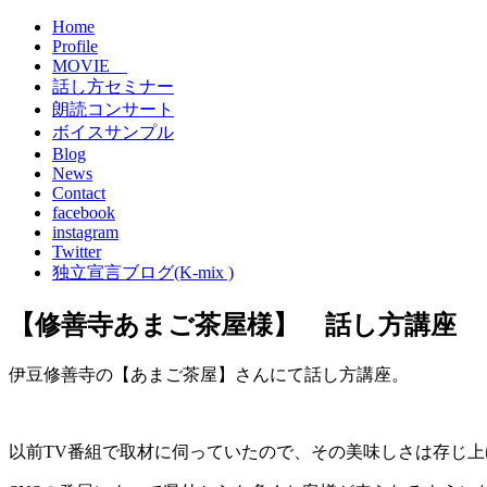
Home
Profile
MOVIE
話し方セミナー
朗読コンサート
ボイスサンプル
Blog
News
Contact
facebook
instagram
Twitter
独立宣言ブログ(K-mix )
【修善寺あまご茶屋様】 話し方講座
伊豆修善寺の【あまご茶屋】さんにて話し方講座。
以前TV番組で取材に伺っていたので、その美味しさは存じ上