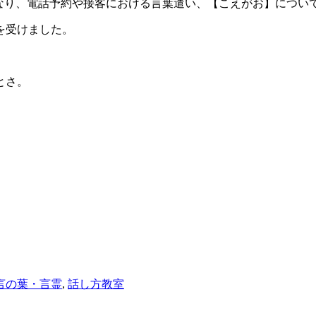
なり、電話予約や接客における言葉遣い、【こえがお】につい
を受けました。
とさ。
言の葉・言霊
,
話し方教室