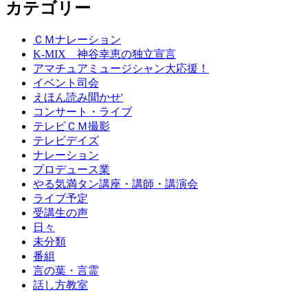
カテゴリー
ＣＭナレーション
K-MIX 神谷幸恵の独立宣言
アマチュアミュージシャン大応援！
イベント司会
えほん読み聞かせ'
コンサート・ライブ
テレビＣＭ撮影
テレビデイズ
ナレーション
プロデュース業
やる気満タン講座・講師・講演会
ライブ予定
受講生の声
日々
未分類
番組
言の葉・言霊
話し方教室