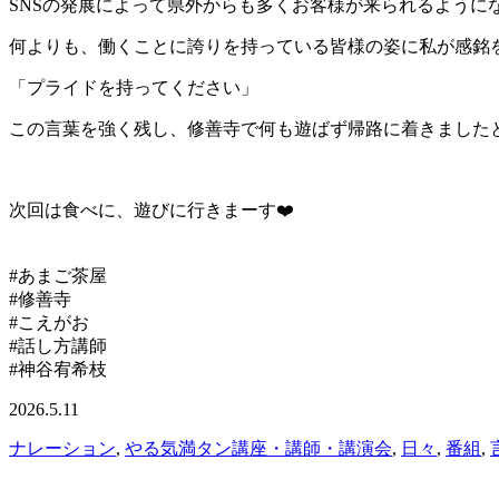
SNSの発展によって県外からも多くお客様が来られるように
何よりも、働くことに誇りを持っている皆様の姿に私が感銘
「プライドを持ってください」
この言葉を強く残し、修善寺で何も遊ばず帰路に着きました
次回は食べに、遊びに行きまーす❤️
#あまご茶屋
#修善寺
#こえがお
#話し方講師
#神谷宥希枝
2026.5.11
ナレーション
,
やる気満タン講座・講師・講演会
,
日々
,
番組
,