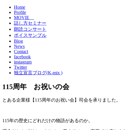
Home
Profile
MOVIE
話し方セミナー
朗読コンサート
ボイスサンプル
Blog
News
Contact
facebook
instagram
Twitter
独立宣言ブログ(K-mix )
115周年 お祝いの会
とある企業様【115周年のお祝い会】司会を承りました。
115年の歴史にどれだけの物語があるのか。