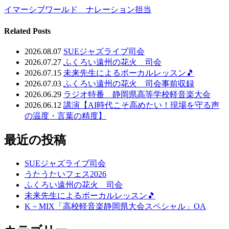
イマーシブワールド ナレーション担当
Related Posts
2026.08.07
SUEジャズライブ司会
2026.07.27
ふくろい遠州の花火 司会
2026.07.15
未来先生によるボーカルレッスン🎵
2026.07.03
ふくろい遠州の花火 司会事前収録
2026.06.29
ラジオ特番 静岡県高等学校軽音楽大会
2026.06.12
講演【AI時代こそ高めたい！現場を守る声
の温度・言葉の精度】
最近の投稿
SUEジャズライブ司会
うたうたいフェス2026
ふくろい遠州の花火 司会
未来先生によるボーカルレッスン🎵
K－MIX「高校軽音楽静岡県大会スペシャル」OA