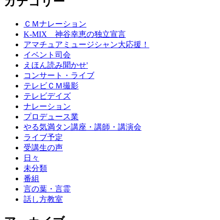
カテゴリー
ＣＭナレーション
K-MIX 神谷幸恵の独立宣言
アマチュアミュージシャン大応援！
イベント司会
えほん読み聞かせ'
コンサート・ライブ
テレビＣＭ撮影
テレビデイズ
ナレーション
プロデュース業
やる気満タン講座・講師・講演会
ライブ予定
受講生の声
日々
未分類
番組
言の葉・言霊
話し方教室