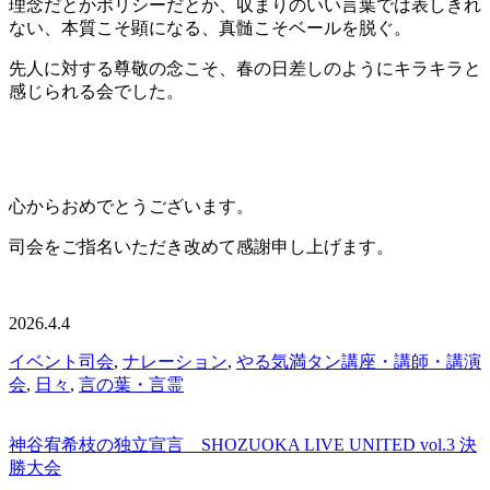
理念だとかポリシーだとか、収まりのいい言葉では表しきれ
ない、本質こそ顕になる、真髄こそベールを脱ぐ。
先人に対する尊敬の念こそ、春の日差しのようにキラキラと
感じられる会でした。
心からおめでとうございます。
司会をご指名いただき改めて感謝申し上げます。
2026.4.4
イベント司会
,
ナレーション
,
やる気満タン講座・講師・講演
会
,
日々
,
言の葉・言霊
神谷宥希枝の独立宣言 SHOZUOKA LIVE UNITED vol.3 決
勝大会