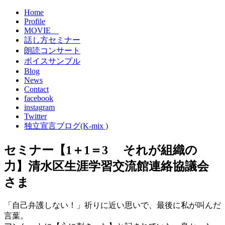
Home
Profile
MOVIE
話し方セミナー
朗読コンサート
ボイスサンプル
Blog
News
Contact
facebook
instagram
Twitter
独立宣言ブログ(K-mix )
セミナー【1＋1＝3 それが組織の
力】清水区生涯学習交流館連絡協議会
さま
「自己弁護しない！」祈りに近い思いで、最後に私が叫んだ
言葉。