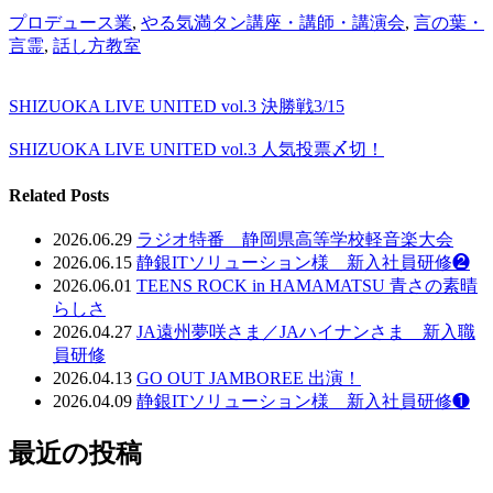
プロデュース業
,
やる気満タン講座・講師・講演会
,
言の葉・
言霊
,
話し方教室
SHIZUOKA LIVE UNITED vol.3 決勝戦3/15
SHIZUOKA LIVE UNITED vol.3 人気投票〆切！
Related Posts
2026.06.29
ラジオ特番 静岡県高等学校軽音楽大会
2026.06.15
静銀ITソリューション様 新入社員研修❷
2026.06.01
TEENS ROCK in HAMAMATSU 青さの素晴
らしさ
2026.04.27
JA遠州夢咲さま／JAハイナンさま 新入職
員研修
2026.04.13
GO OUT JAMBOREE 出演！
2026.04.09
静銀ITソリューション様 新入社員研修❶
最近の投稿