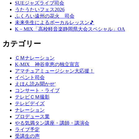
SUEジャズライブ司会
うたうたいフェス2026
ふくろい遠州の花火 司会
未来先生によるボーカルレッスン🎵
K－MIX「高校軽音楽静岡県大会スペシャル」OA
カテゴリー
ＣＭナレーション
K-MIX 神谷幸恵の独立宣言
アマチュアミュージシャン大応援！
イベント司会
えほん読み聞かせ'
コンサート・ライブ
テレビＣＭ撮影
テレビデイズ
ナレーション
プロデュース業
やる気満タン講座・講師・講演会
ライブ予定
受講生の声