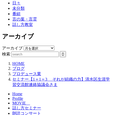
日々
未分類
番組
言の葉・言霊
話し方教室
アーカイブ
アーカイブ
検索
HOME
ブログ
プロデュース業
セミナー【1＋1＝3 それが組織の力】清水区生涯学
習交流館連絡協議会さま
Home
Profile
MOVIE
話し方セミナー
朗読コンサート