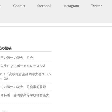
s
Contact
facebook
instagram
Twitter
近の投稿
くろい遠州の花火 司会
来先生によるボーカルレッスン🎵
－MIX「高校軽音楽静岡県大会スペシ
」OA
くろい遠州の花火 司会事前収録
ジオ特番 静岡県高等学校軽音楽大