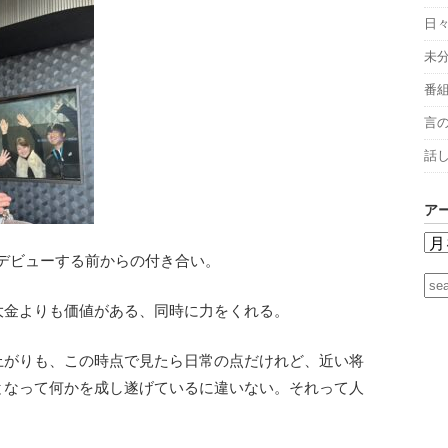
日
未
番
言
話
ア
としてデビューする前からの付き合い。
大金よりも価値がある、同時に力をくれる。
上がりも、この時点で見たら日常の点だけれど、近い将
となって何かを成し遂げているに違いない。それって人