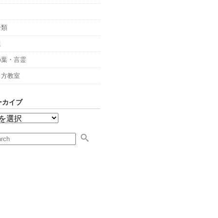
々
分類
組
の葉・言霊
し方教室
ーカイブ