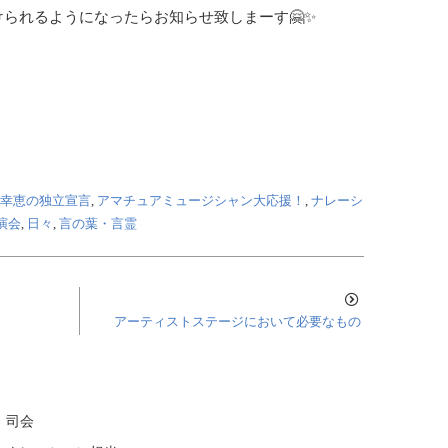
られるようになったらお知らせ致しまーす🤗✨
神谷幸恵の独立宣言
,
アマチュアミュージシャン大応援！
,
ナレーシ
演会
,
日々
,
言の葉・言霊
アーティストステージにおいて必要なもの
 司会