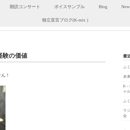
朗読コンサート
ボイスサンプル
Blog
New
独立宣言ブログ(K-mix )
経験の価値
最
ふ
せん！
未
K
ャル
ふ
ラ
会