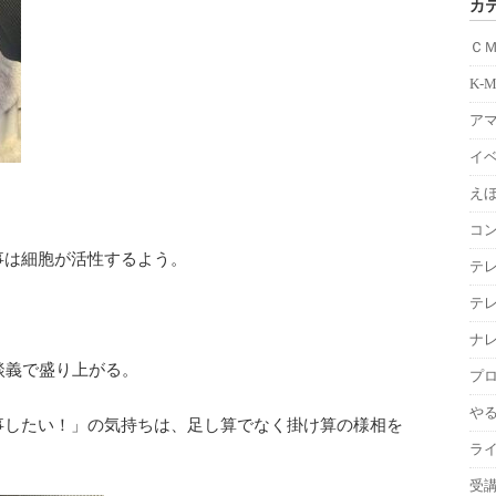
カ
Ｃ
K-
ア
イ
えほ
コ
事は細胞が活性するよう。
テ
テ
ナ
談義で盛り上がる。
プ
や
事したい！」の気持ちは、足し算でなく掛け算の様相を
ラ
受