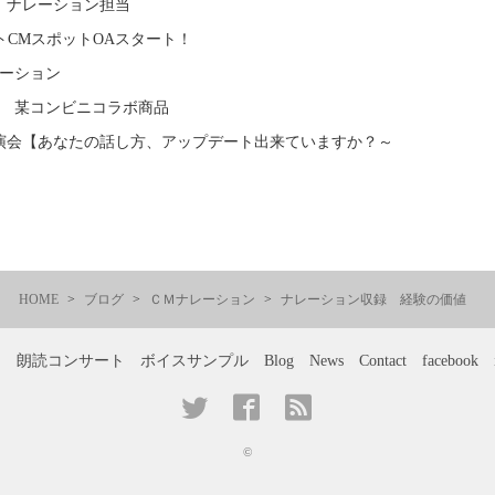
 ナレーション担当
ストCMスポットOAスタート！
レーション
録 某コンビニコラボ商品
演会【あなたの話し方、アップデート出来ていますか？～
】
HOME
ブログ
ＣＭナレーション
ナレーション収録 経験の価値
ー
朗読コンサート
ボイスサンプル
Blog
News
Contact
facebook
©