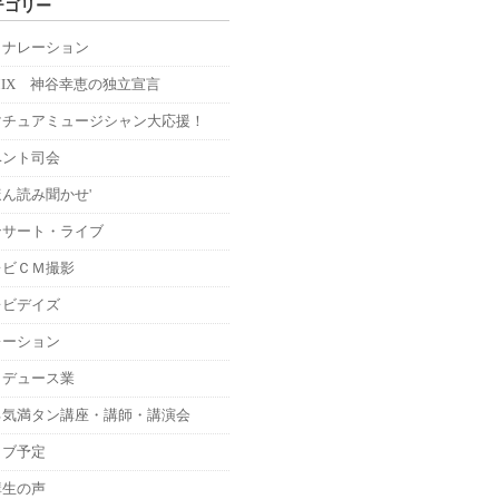
テゴリー
Ｍナレーション
MIX 神谷幸恵の独立宣言
マチュアミュージシャン大応援！
ベント司会
ん読み聞かせ'
ンサート・ライブ
レビＣＭ撮影
レビデイズ
レーション
ロデュース業
る気満タン講座・講師・講演会
イブ予定
講生の声