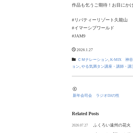
作品も乞うご期待！お目にかけ
#リバティーリゾート久能山
#イマーシブワールド
#JAM9
2026.1.27
ＣＭナレーション
,
K-MIX 
ョン
,
やる気満タン講座・講師・講
新年会司会 ラジオDJの性
Related Posts
ふくろい遠州の花火
2026.07.27