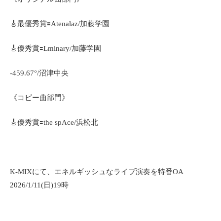
🎸最優秀賞🟰Atenalaz/加藤学園
🎸優秀賞🟰Lminary/加藤学園
-459.67°/沼津中央
《コピー曲部門》
🎸優秀賞🟰the spAce/浜松北
K-MIXにて、エネルギッシュなライブ演奏を特番OA
2026/1/11(日)19時