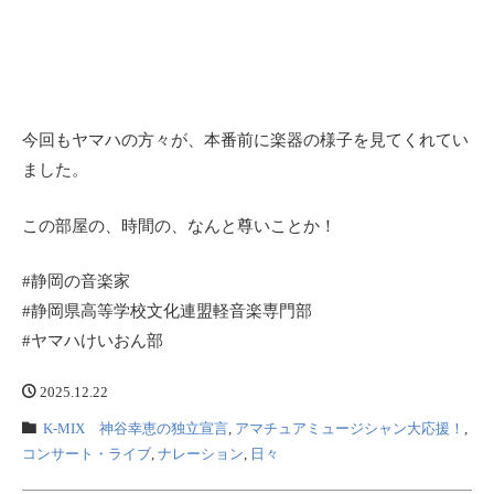
今回もヤマハの方々が、本番前に楽器の様子を見てくれてい
ました。
この部屋の、時間の、なんと尊いことか！
#静岡の音楽家
#静岡県高等学校文化連盟軽音楽専門部
#ヤマハけいおん部
2025.12.22
K-MIX 神谷幸恵の独立宣言
,
アマチュアミュージシャン大応援！
,
コンサート・ライブ
,
ナレーション
,
日々