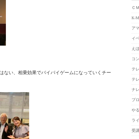
Ｃ
K-
ア
イ
えほ
コ
テ
ではない、相乗効果でバイバイゲームになっていくチー
テ
ナ
プ
や
ラ
受