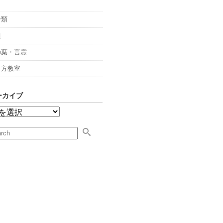
々
分類
組
の葉・言霊
し方教室
ーカイブ