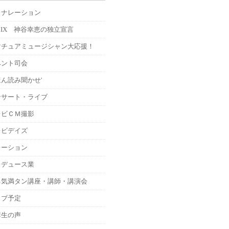
Ｍナレーション
MIX 神谷幸恵の独立宣言
マチュアミュージシャン大応援！
ベント司会
ん読み聞かせ'
ンサート・ライブ
レビＣＭ撮影
レビデイズ
レーション
ロデュース業
る気満タン講座・講師・講演会
イブ予定
講生の声