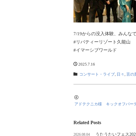
7/19からの没入体験、みんな
#リバティーリゾート久能山
#イマーシブワールド
2025.7.16
コンサート・ライブ
,
日々
,
言の
アドテクニカ様 キックオフパー
Related Posts
うたうたいフェス202
2026.08.04