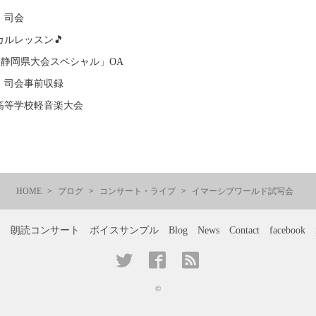
 司会
ルレッスン🎵
楽静岡県大会スペシャル」OA
 司会事前収録
高等学校軽音楽大会
HOME
ブログ
コンサート・ライブ
イマーシブワールド試写会
ー
朗読コンサート
ボイスサンプル
Blog
News
Contact
facebook
©