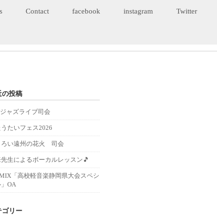
s
Contact
facebook
instagram
Twitter
近の投稿
Eジャズライブ司会
うたいフェス2026
くろい遠州の花火 司会
来先生によるボーカルレッスン🎵
－MIX「高校軽音楽静岡県大会スペシ
」OA
テゴリー