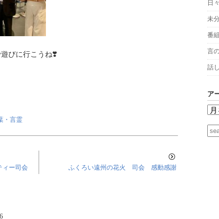
日
未
番
言
で遊びに行こうね❣️
話
ア
葉・言霊
ティー司会
ふくろい遠州の花火 司会 感動感謝
6