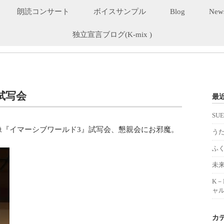
朗読コンサート
ボイスサンプル
Blog
New
独立宣言ブログ(K-mix )
試写会
最
SU
像『イマーシブワールド3』試写会、懇親会にお邪魔。
うた
ふ
未
K
ャル
カ