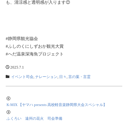
も、清涼感と透明感が入ります😊
#静岡県観光協会
#ふしのくにしずおか観光大賞
#へだ温泉深海魚プロジェクト
2025.7.1
イベント司会
,
ナレーション
,
日々
,
言の葉・言霊
K-MIX 【ヤマハ presents 高校軽音楽静岡県大会スペシャル】
ふくろい 遠州の花火 司会準備