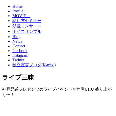
Home
Profile
MOVIE
話し方セミナー
朗読コンサート
ボイスサンプル
Blog
News
Contact
facebook
instagram
Twitter
独立宣言ブログ(K-mix )
ライブ三昧
神戸兄弟プレゼンツのライブイベント@静岡UHU 盛り上が
り〜！