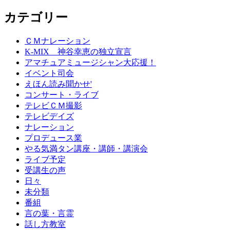
カテゴリー
ＣＭナレーション
K-MIX 神谷幸恵の独立宣言
アマチュアミュージシャン大応援！
イベント司会
えほん読み聞かせ'
コンサート・ライブ
テレビＣＭ撮影
テレビデイズ
ナレーション
プロデュース業
やる気満タン講座・講師・講演会
ライブ予定
受講生の声
日々
未分類
番組
言の葉・言霊
話し方教室