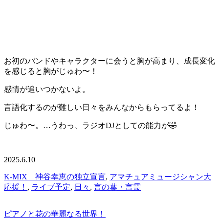
お初のバンドやキャラクターに会うと胸が高まり、成長変化
を感じると胸がじゅわ〜！
感情が追いつかないよ。
言語化するのが難しい日々をみんなからもらってるよ！
じゅわ〜。…うわっ、ラジオDJとしての能力が🤣
2025.6.10
K-MIX 神谷幸恵の独立宣言
,
アマチュアミュージシャン大
応援！
,
ライブ予定
,
日々
,
言の葉・言霊
ピアノと花の華麗なる世界！