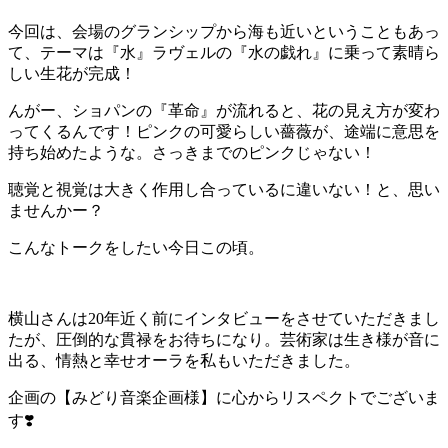
今回は、会場のグランシップから海も近いということもあっ
て、テーマは『水』ラヴェルの『水の戯れ』に乗って素晴ら
しい生花が完成！
んがー、ショパンの『革命』が流れると、花の見え方が変わ
ってくるんです！ピンクの可愛らしい薔薇が、途端に意思を
持ち始めたような。さっきまでのピンクじゃない！
聴覚と視覚は大きく作用し合っているに違いない！と、思い
ませんかー？
こんなトークをしたい今日この頃。
横山さんは20年近く前にインタビューをさせていただきまし
たが、圧倒的な貫禄をお待ちになり。芸術家は生き様が音に
出る、情熱と幸せオーラを私もいただきました。
企画の【みどり音楽企画様】に心からリスペクトでございま
す❣️