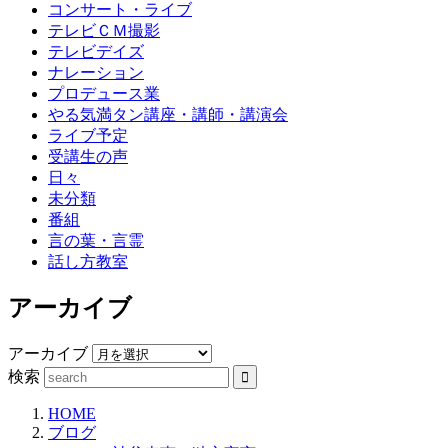
コンサート・ライブ
テレビＣＭ撮影
テレビデイズ
ナレーション
プロデュース業
やる気満タン講座・講師・講演会
ライブ予定
受講生の声
日々
未分類
番組
言の葉・言霊
話し方教室
アーカイブ
アーカイブ
検索
HOME
ブログ