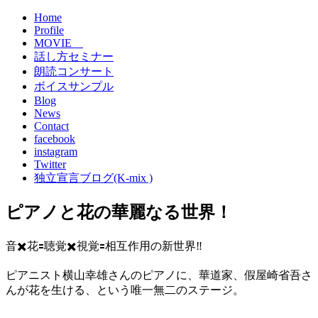
Home
Profile
MOVIE
話し方セミナー
朗読コンサート
ボイスサンプル
Blog
News
Contact
facebook
instagram
Twitter
独立宣言ブログ(K-mix )
ピアノと花の華麗なる世界！
音✖️花🟰聴覚✖️視覚🟰相互作用の新世界‼︎
ピアニスト横山幸雄さんのピアノに、華道家、假屋崎省吾さ
んが花を生ける、という唯一無二のステージ。