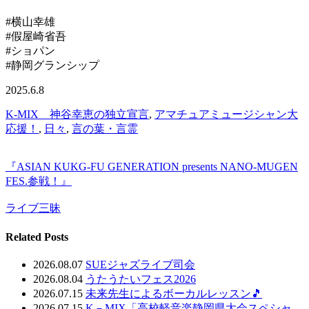
#横山幸雄
#假屋崎省吾
#ショパン
#静岡グランシップ
2025.6.8
K-MIX 神谷幸恵の独立宣言
,
アマチュアミュージシャン大
応援！
,
日々
,
言の葉・言霊
『ASIAN KUKG-FU GENERATION presents NANO-MUGEN
FES.参戦！』
ライブ三昧
Related Posts
2026.08.07
SUEジャズライブ司会
2026.08.04
うたうたいフェス2026
2026.07.15
未来先生によるボーカルレッスン🎵
2026.07.15
K－MIX「高校軽音楽静岡県大会スペシャ