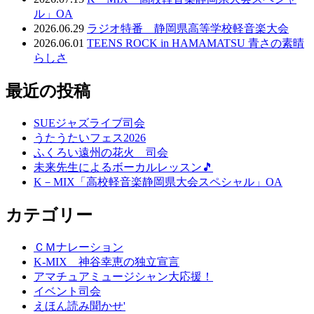
ル」OA
2026.06.29
ラジオ特番 静岡県高等学校軽音楽大会
2026.06.01
TEENS ROCK in HAMAMATSU 青さの素晴
らしさ
最近の投稿
SUEジャズライブ司会
うたうたいフェス2026
ふくろい遠州の花火 司会
未来先生によるボーカルレッスン🎵
K－MIX「高校軽音楽静岡県大会スペシャル」OA
カテゴリー
ＣＭナレーション
K-MIX 神谷幸恵の独立宣言
アマチュアミュージシャン大応援！
イベント司会
えほん読み聞かせ'