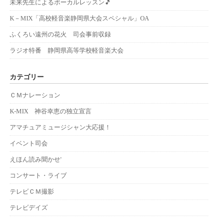
未来先生によるボーカルレッスン🎵
K－MIX「高校軽音楽静岡県大会スペシャル」OA
ふくろい遠州の花火 司会事前収録
ラジオ特番 静岡県高等学校軽音楽大会
カテゴリー
ＣＭナレーション
K-MIX 神谷幸恵の独立宣言
アマチュアミュージシャン大応援！
イベント司会
えほん読み聞かせ'
コンサート・ライブ
テレビＣＭ撮影
テレビデイズ