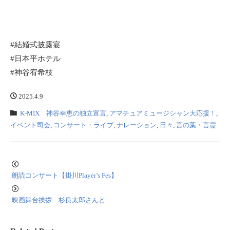
#結婚式披露宴
#日本平ホテル
#神谷宥希枝
2025.4.9
K-MIX 神谷幸恵の独立宣言
,
アマチュアミュージシャン大応援！
,
イベント司会
,
コンサート・ライブ
,
ナレーション
,
日々
,
言の葉・言霊
朗読コンサート【掛川Player’s Fes】
映画舞台挨拶 杉良太郎さんと