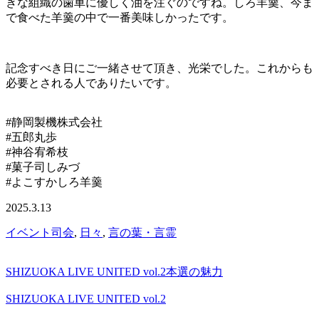
きな組織の歯車に優しく油を注ぐのですね。しろ羊羹、今ま
で食べた羊羹の中で一番美味しかったです。
記念すべき日にご一緒させて頂き、光栄でした。これからも
必要とされる人でありたいです。
#静岡製機株式会社
#五郎丸歩
#神谷宥希枝
#菓子司しみづ
#よこすかしろ羊羹
2025.3.13
イベント司会
,
日々
,
言の葉・言霊
SHIZUOKA LIVE UNITED vol.2本選の魅力
SHIZUOKA LIVE UNITED vol.2