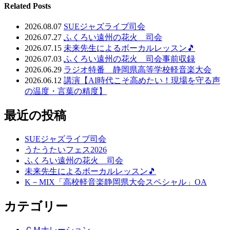
Related Posts
2026.08.07
SUEジャズライブ司会
2026.07.27
ふくろい遠州の花火 司会
2026.07.15
未来先生によるボーカルレッスン🎵
2026.07.03
ふくろい遠州の花火 司会事前収録
2026.06.29
ラジオ特番 静岡県高等学校軽音楽大会
2026.06.12
講演【AI時代こそ高めたい！現場を守る声
の温度・言葉の精度】
最近の投稿
SUEジャズライブ司会
うたうたいフェス2026
ふくろい遠州の花火 司会
未来先生によるボーカルレッスン🎵
K－MIX「高校軽音楽静岡県大会スペシャル」OA
カテゴリー
ＣＭナレーション