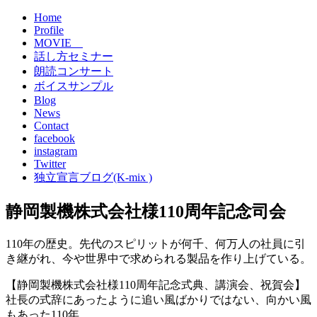
Home
Profile
MOVIE
話し方セミナー
朗読コンサート
ボイスサンプル
Blog
News
Contact
facebook
instagram
Twitter
独立宣言ブログ(K-mix )
静岡製機株式会社様110周年記念司会
110年の歴史。先代のスピリットが何千、何万人の社員に引
き継がれ、今や世界中で求められる製品を作り上げている。
【静岡製機株式会社様110周年記念式典、講演会、祝賀会】
社長の式辞にあったように追い風ばかりではない、向かい風
もあった110年。