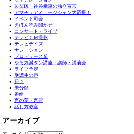
K-MIX 神谷幸恵の独立宣言
アマチュアミュージシャン大応援！
イベント司会
えほん読み聞かせ'
コンサート・ライブ
テレビＣＭ撮影
テレビデイズ
ナレーション
プロデュース業
やる気満タン講座・講師・講演会
ライブ予定
受講生の声
日々
未分類
番組
言の葉・言霊
話し方教室
アーカイブ