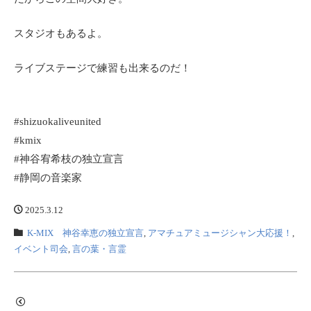
スタジオもあるよ。
ライブステージで練習も出来るのだ！
#shizuokaliveunited
#kmix
#神谷宥希枝の独立宣言
#静岡の音楽家
2025.3.12
K-MIX 神谷幸恵の独立宣言
,
アマチュアミュージシャン大応援！
,
イベント司会
,
言の葉・言霊