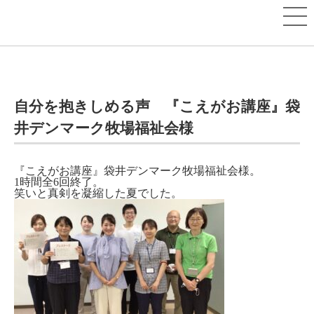
自分を抱きしめる声 『こえがお講座』袋
井デンマーク牧場福祉会様
『こえがお講座』袋井デンマーク牧場福祉会様。
1時間全6回終了。
笑いと真剣を凝縮した夏でした。