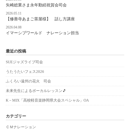
矢崎総業さま永年勤続祝賀会司会
2026.05.11
【修善寺あまご茶屋様】 話し方講座
2026.04.08
イマーシブワールド ナレーション担当
最近の投稿
SUEジャズライブ司会
うたうたいフェス2026
ふくろい遠州の花火 司会
未来先生によるボーカルレッスン🎵
K－MIX「高校軽音楽静岡県大会スペシャル」OA
カテゴリー
ＣＭナレーション