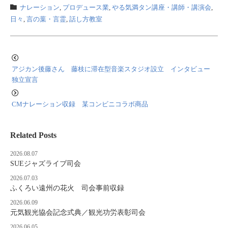
ナレーション
,
プロデュース業
,
やる気満タン講座・講師・講演会
,
日々
,
言の葉・言霊
,
話し方教室
アジカン後藤さん 藤枝に滞在型音楽スタジオ設立 インタビュー
独立宣言
CMナレーション収録 某コンビニコラボ商品
Related Posts
2026.08.07
SUEジャズライブ司会
2026.07.03
ふくろい遠州の花火 司会事前収録
2026.06.09
元気観光協会記念式典／観光功労表彰司会
2026.06.05