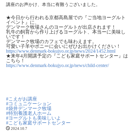
講座のお声かけ、本当に有難うございました。
★今日から行われる京都高島屋での『ご当地ヨーグルト
イベント』に、
デンマーク牧場さんのヨーグルトが出店されます！
乳牛の飼育から作り上げるヨーグルト、本当ーに美味し
いです！
デンマーク牧場のカフェでも味わえます。
可愛い子羊やボニーに会いにぜひお出かけください！
https://www.denmark-bokujyo.or.jp/news/2024/1452.html
★来年4月開講予定の『こども家庭サポートセンター』は
こちら！
https://www.denmark-bokujyo.or.jp/news/child-center/
#こえがお講座
#コミュニケーション
#袋井デンマーク牧場
#特別養護老人ホーム
#ヨーグルトも美味しいよ
#こども家庭サポートセンター
2024.10.7