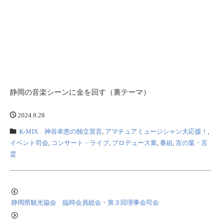
静岡の音楽シーンに金を回す（裏テーマ）
2024.9.28
K-MIX 神谷幸恵の独立宣言
,
アマチュアミュージシャン大応援！
,
イベント司会
,
コンサート・ライブ
,
プロデュース業
,
番組
,
言の葉・言
霊
静岡県観光協会 臨時会員総会・第３回理事会司会