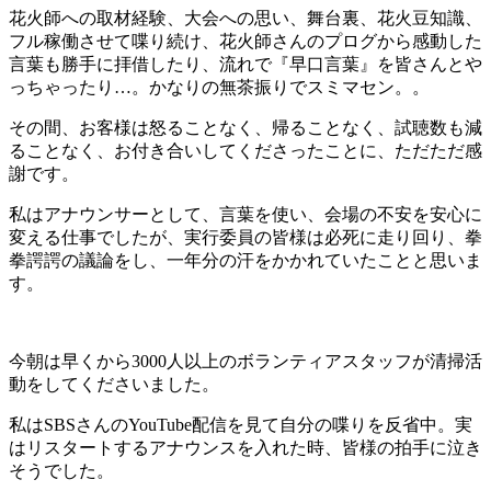
花火師への取材経験、大会への思い、舞台裏、花火豆知識、
フル稼働させて喋り続け、花火師さんのプログから感動した
言葉も勝手に拝借したり、流れで『早口言葉』を皆さんとや
っちゃったり…。かなりの無茶振りでスミマセン。。
その間、お客様は怒ることなく、帰ることなく、試聴数も減
ることなく、お付き合いしてくださったことに、ただただ感
謝です。
私はアナウンサーとして、言葉を使い、会場の不安を安心に
変える仕事でしたが、実行委員の皆様は必死に走り回り、拳
拳諤諤の議論をし、一年分の汗をかかれていたことと思いま
す。
今朝は早くから3000人以上のボランティアスタッフが清掃活
動をしてくださいました。
私はSBSさんのYouTube配信を見て自分の喋りを反省中。実
はリスタートするアナウンスを入れた時、皆様の拍手に泣き
そうでした。