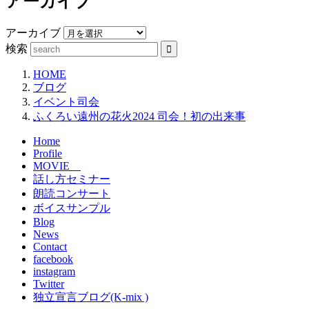
アーカイブ
アーカイブ
検索
HOME
ブログ
イベント司会
ふくろい遠州の花火2024 司会！初の出来事
Home
Profile
MOVIE
話し方セミナー
朗読コンサート
ボイスサンプル
Blog
News
Contact
facebook
instagram
Twitter
独立宣言ブログ(K-mix )