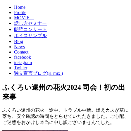
Home
Profile
MOVIE
話し方セミナー
朗読コンサート
ボイスサンプル
Blog
News
Contact
facebook
instagram
Twitter
独立宣言ブログ(K-mix )
ふくろい遠州の花火2024 司会！初の出
来事
ふくろい遠州の花火 途中、トラブル中断。燃えカスが草に
落ち、安全確認の時間をとらせていただきました。ご心配、
ご迷惑をおかけし本当に申し訳ございませんでした。