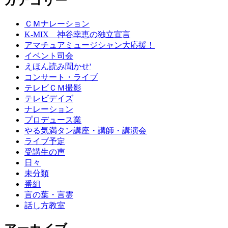
カテゴリー
ＣＭナレーション
K-MIX 神谷幸恵の独立宣言
アマチュアミュージシャン大応援！
イベント司会
えほん読み聞かせ'
コンサート・ライブ
テレビＣＭ撮影
テレビデイズ
ナレーション
プロデュース業
やる気満タン講座・講師・講演会
ライブ予定
受講生の声
日々
未分類
番組
言の葉・言霊
話し方教室