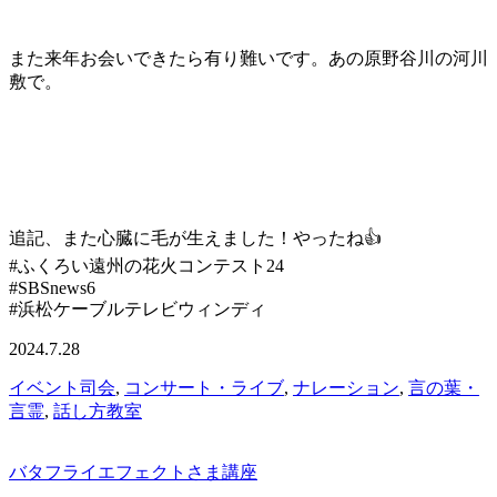
また来年お会いできたら有り難いです。あの原野谷川の河川
敷で。
追記、また心臓に毛が生えました！やったね👍
#ふくろい遠州の花火コンテスト24
#SBSnews6
#浜松ケーブルテレビウィンディ
2024.7.28
イベント司会
,
コンサート・ライブ
,
ナレーション
,
言の葉・
言霊
,
話し方教室
バタフライエフェクトさま講座