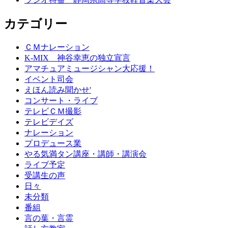
カテゴリー
ＣＭナレーション
K-MIX 神谷幸恵の独立宣言
アマチュアミュージシャン大応援！
イベント司会
えほん読み聞かせ'
コンサート・ライブ
テレビＣＭ撮影
テレビデイズ
ナレーション
プロデュース業
やる気満タン講座・講師・講演会
ライブ予定
受講生の声
日々
未分類
番組
言の葉・言霊