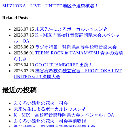
SHIZUOKA LIVE UNITED地区予選突破者！
Related Posts
2026.07.15
未来先生によるボーカルレッスン🎵
2026.07.15
K－MIX「高校軽音楽静岡県大会スペシャ
ル」OA
2026.06.29
ラジオ特番 静岡県高等学校軽音楽大会
2026.06.01
TEENS ROCK in HAMAMATSU 青さの素晴
らしさ
2026.04.13
GO OUT JAMBOREE 出演！
2026.03.25
神谷宥希枝の独立宣言 SHOZUOKA LIVE
UNITED vol.3 決勝大会
最近の投稿
ふくろい遠州の花火 司会
未来先生によるボーカルレッスン🎵
K－MIX「高校軽音楽静岡県大会スペシャル」OA
ふくろい遠州の花火 司会事前収録
ラジオ特番 静岡県高等学校軽音楽大会