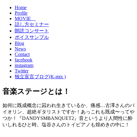
Home
Profile
MOVIE
話し方セミナー
朗読コンサート
ボイスサンプル
Blog
News
Contact
facebook
instagram
Twitter
独立宣言ブログ(K-mix )
音楽ステージとは！
如何に既成概念に囚われ生きているか、痛感…古澤さんのバ
イオリン、超絶ギタリストですか！あっこれも既成〜ってや
つか！『DANDYSMBANQUET2』音というより人間性に酔
いしれるひと時。塩谷さんのトイピアノも煌めきの中に！