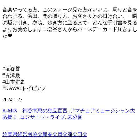
音楽やってる方、このステージ見た方がいいよ。周りと音を
合わせる、演出、間の取り方、お客さんとの掛け合い、一瞬
の駆け引き、衣装、歩き方に至るまで。どんな手引書を見る
よりお薦めします！塩谷さんからバースデーカード届きまし
た💖
#塩谷哲
#古澤巌
#山本耕史
#KAWAIトイピアノ
2024.1.23
K-MIX 神谷幸恵の独立宣言
,
アマチュアミュージシャン大
応援！
,
コンサート・ライブ
,
未分類
静岡県経営者協会新春会員交流会司会