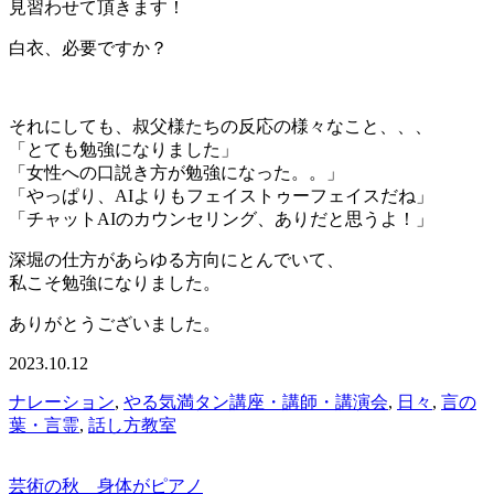
見習わせて頂きます！
白衣、必要ですか？
それにしても、叔父様たちの反応の様々なこと、、、
「とても勉強になりました」
「女性への口説き方が勉強になった。。」
「やっぱり、AIよりもフェイストゥーフェイスだね」
「チャットAIのカウンセリング、ありだと思うよ！」
深堀の仕方があらゆる方向にとんでいて、
私こそ勉強になりました。
ありがとうございました。
2023.10.12
ナレーション
,
やる気満タン講座・講師・講演会
,
日々
,
言の
葉・言霊
,
話し方教室
芸術の秋 身体がピアノ