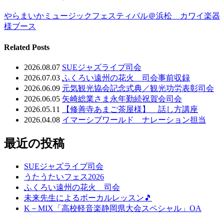
やらまいかミュージックフェスティバル＠浜松 カワイ楽器
様ブース
Related Posts
2026.08.07
SUEジャズライブ司会
2026.07.03
ふくろい遠州の花火 司会事前収録
2026.06.09
元気観光協会記念式典／観光功労表彰司会
2026.06.05
矢崎総業さま永年勤続祝賀会司会
2026.05.11
【修善寺あまご茶屋様】 話し方講座
2026.04.08
イマーシブワールド ナレーション担当
最近の投稿
SUEジャズライブ司会
うたうたいフェス2026
ふくろい遠州の花火 司会
未来先生によるボーカルレッスン🎵
K－MIX「高校軽音楽静岡県大会スペシャル」OA