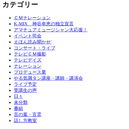
カテゴリー
ＣＭナレーション
K-MIX 神谷幸恵の独立宣言
アマチュアミュージシャン大応援！
イベント司会
えほん読み聞かせ'
コンサート・ライブ
テレビＣＭ撮影
テレビデイズ
ナレーション
プロデュース業
やる気満タン講座・講師・講演会
ライブ予定
受講生の声
日々
未分類
番組
言の葉・言霊
話し方教室