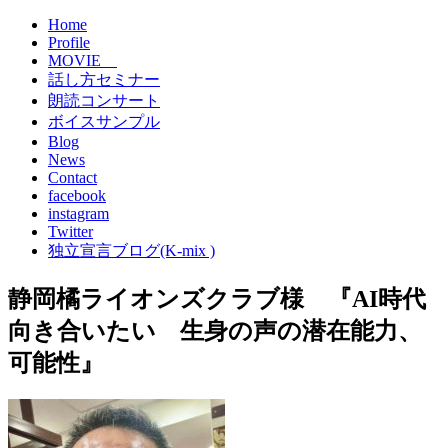
Home
Profile
MOVIE
話し方セミナー
朗読コンサート
ボイスサンプル
Blog
News
Contact
facebook
instagram
Twitter
独立宣言ブログ(K-mix )
静岡橘ライオンズクラブ様 『AI時代
向き合いたい 生身の声の潜在能力、
可能性』