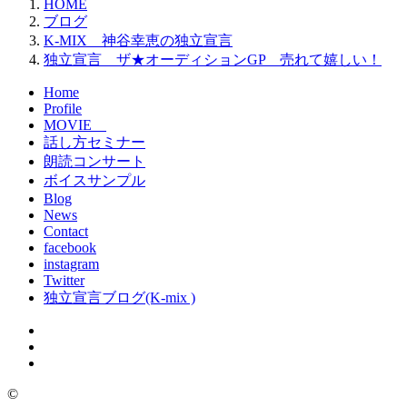
HOME
ブログ
K-MIX 神谷幸恵の独立宣言
独立宣言 ザ★オーディションGP 売れて嬉しい！
Home
Profile
MOVIE
話し方セミナー
朗読コンサート
ボイスサンプル
Blog
News
Contact
facebook
instagram
Twitter
独立宣言ブログ(K-mix )
©