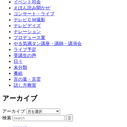
イベント司会
えほん読み聞かせ'
コンサート・ライブ
テレビＣＭ撮影
テレビデイズ
ナレーション
プロデュース業
やる気満タン講座・講師・講演会
ライブ予定
受講生の声
日々
未分類
番組
言の葉・言霊
話し方教室
アーカイブ
アーカイブ
検索