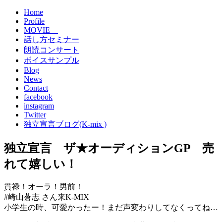
Home
Profile
MOVIE
話し方セミナー
朗読コンサート
ボイスサンプル
Blog
News
Contact
facebook
instagram
Twitter
独立宣言ブログ(K-mix )
独立宣言 ザ★オーディションGP 売
れて嬉しい！
貫禄！オーラ！男前！
#崎山蒼志 さん来K-MIX
小学生の時、可愛かったー！まだ声変わりしてなくってね…