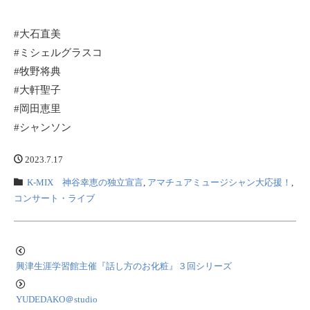
#大石直美
#ミシェルグラスコ
#牧野将典
#大軒聖子
#岡田恵里
#シャンソン
2023.7.17
K-MIX 神谷幸恵の独立宣言
,
アマチュアミュージシャン大応援！
,
コンサート・ライブ
興津生涯学習館主催『話し方のお化粧』３回シリーズ
YUDEDAKO＠studio