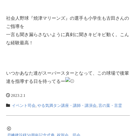
社会人野球『焼津マリーンズ』の選手も小学生も古田さんの
ご指導を
一言も聞き漏らさないように真剣に聞きキビキビ動く。こん
な経験最高！
いつかあなた達がスーパースターとなって、この球場で後輩
達を指導する日を待ってるー
2023.2.1
イベント司会
,
やる気満タン講座・講師・講演会
,
言の葉・言霊
戸﨑建設様50周年記念式典､祝賀会 司会