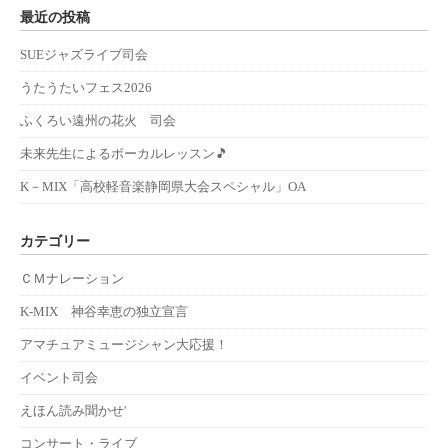
最近の投稿
SUEジャズライブ司会
うたうたいフェス2026
ふくろい遠州の花火 司会
未来先生によるボーカルレッスン🎵
K－MIX「高校軽音楽静岡県大会スペシャル」OA
カテゴリー
ＣＭナレーション
K-MIX 神谷幸恵の独立宣言
アマチュアミュージシャン大応援！
イベント司会
えほん読み聞かせ'
コンサート・ライブ