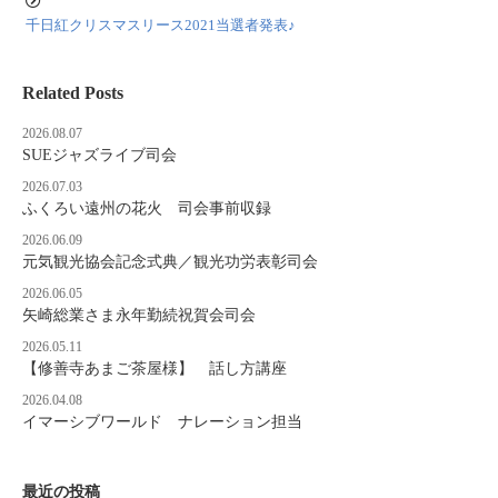
千日紅クリスマスリース2021当選者発表♪
Related Posts
2026.08.07
SUEジャズライブ司会
2026.07.03
ふくろい遠州の花火 司会事前収録
2026.06.09
元気観光協会記念式典／観光功労表彰司会
2026.06.05
矢崎総業さま永年勤続祝賀会司会
2026.05.11
【修善寺あまご茶屋様】 話し方講座
2026.04.08
イマーシブワールド ナレーション担当
最近の投稿