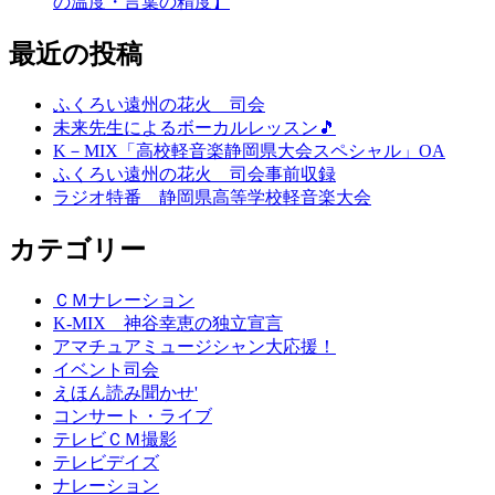
の温度・言葉の精度】
最近の投稿
ふくろい遠州の花火 司会
未来先生によるボーカルレッスン🎵
K－MIX「高校軽音楽静岡県大会スペシャル」OA
ふくろい遠州の花火 司会事前収録
ラジオ特番 静岡県高等学校軽音楽大会
カテゴリー
ＣＭナレーション
K-MIX 神谷幸恵の独立宣言
アマチュアミュージシャン大応援！
イベント司会
えほん読み聞かせ'
コンサート・ライブ
テレビＣＭ撮影
テレビデイズ
ナレーション