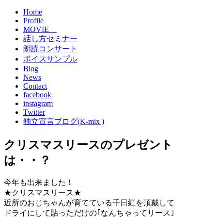
Home
Profile
MOVIE
話し方セミナー
朗読コンサート
ボイスサンプル
Blog
News
Contact
facebook
instagram
Twitter
独立宣言ブログ(K-mix )
クリスマスリースのプレゼント
は・・？
今年も出来ました！
★クリスマスリース★
近所のおじちゃんが育てている千日紅を頂戴して
ドライにして貼っただけの｢なんちゃってリース｣