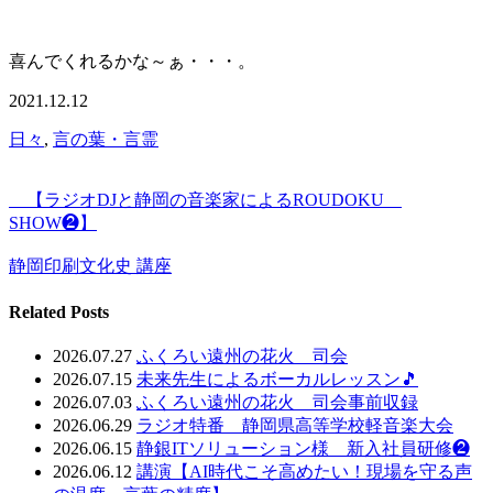
喜んでくれるかな～ぁ・・・。
2021.12.12
日々
,
言の葉・言霊
【ラジオDJと静岡の音楽家によるROUDOKU
SHOW❷】
静岡印刷文化史 講座
Related Posts
2026.07.27
ふくろい遠州の花火 司会
2026.07.15
未来先生によるボーカルレッスン🎵
2026.07.03
ふくろい遠州の花火 司会事前収録
2026.06.29
ラジオ特番 静岡県高等学校軽音楽大会
2026.06.15
静銀ITソリューション様 新入社員研修❷
2026.06.12
講演【AI時代こそ高めたい！現場を守る声