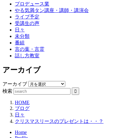
プロデュース業
やる気満タン講座・講師・講演会
ライブ予定
受講生の声
日々
未分類
番組
言の葉・言霊
話し方教室
アーカイブ
アーカイブ
検索
HOME
ブログ
日々
クリスマスリースのプレゼントは・・？
Home
Profile