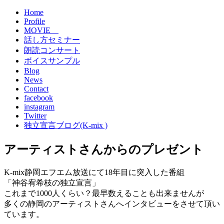
Home
Profile
MOVIE
話し方セミナー
朗読コンサート
ボイスサンプル
Blog
News
Contact
facebook
instagram
Twitter
独立宣言ブログ(K-mix )
アーティストさんからのプレゼント
K-mix静岡エフエム放送にて18年目に突入した番組
「神谷宥希枝の独立宣言」
これまで1000人くらい？最早数えることも出来ませんが
多くの静岡のアーティストさんへインタビューをさせて頂い
ています。