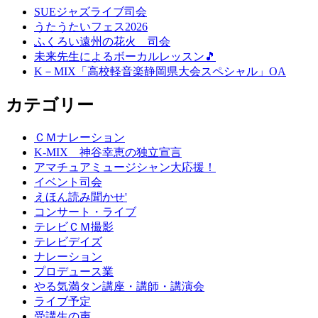
SUEジャズライブ司会
うたうたいフェス2026
ふくろい遠州の花火 司会
未来先生によるボーカルレッスン🎵
K－MIX「高校軽音楽静岡県大会スペシャル」OA
カテゴリー
ＣＭナレーション
K-MIX 神谷幸恵の独立宣言
アマチュアミュージシャン大応援！
イベント司会
えほん読み聞かせ'
コンサート・ライブ
テレビＣＭ撮影
テレビデイズ
ナレーション
プロデュース業
やる気満タン講座・講師・講演会
ライブ予定
受講生の声