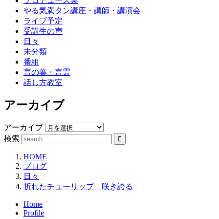
プロデュース業
やる気満タン講座・講師・講演会
ライブ予定
受講生の声
日々
未分類
番組
言の葉・言霊
話し方教室
アーカイブ
アーカイブ
検索
HOME
ブログ
日々
折れたチューリップ 咲き誇る
Home
Profile