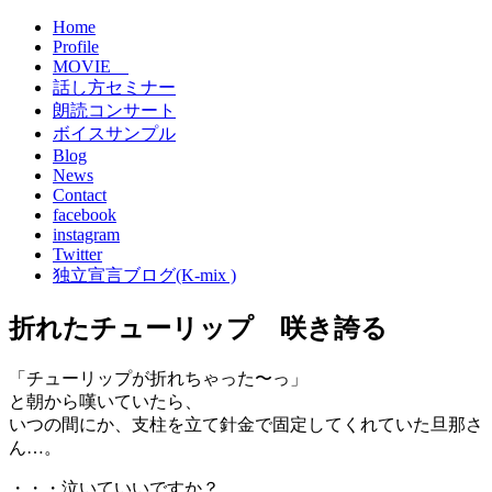
Home
Profile
MOVIE
話し方セミナー
朗読コンサート
ボイスサンプル
Blog
News
Contact
facebook
instagram
Twitter
独立宣言ブログ(K-mix )
折れたチューリップ 咲き誇る
「チューリップが折れちゃった〜っ」
と朝から嘆いていたら、
いつの間にか、支柱を立て針金で固定してくれていた旦那さ
ん…。
・・・泣いていいですか？