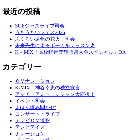
最近の投稿
SUEジャズライブ司会
うたうたいフェス2026
ふくろい遠州の花火 司会
未来先生によるボーカルレッスン🎵
K－MIX「高校軽音楽静岡県大会スペシャル」OA
カテゴリー
ＣＭナレーション
K-MIX 神谷幸恵の独立宣言
アマチュアミュージシャン大応援！
イベント司会
えほん読み聞かせ'
コンサート・ライブ
テレビＣＭ撮影
テレビデイズ
ナレーション