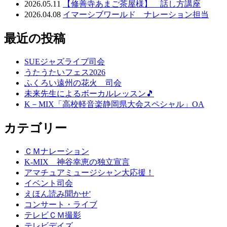
2026.05.11
【修善寺あまご茶屋様】 話し方講座
2026.04.08
イマーシブワールド ナレーション担当
最近の投稿
SUEジャズライブ司会
うたうたいフェス2026
ふくろい遠州の花火 司会
未来先生によるボーカルレッスン🎵
K－MIX「高校軽音楽静岡県大会スペシャル」OA
カテゴリー
ＣＭナレーション
K-MIX 神谷幸恵の独立宣言
アマチュアミュージシャン大応援！
イベント司会
えほん読み聞かせ'
コンサート・ライブ
テレビＣＭ撮影
テレビデイズ