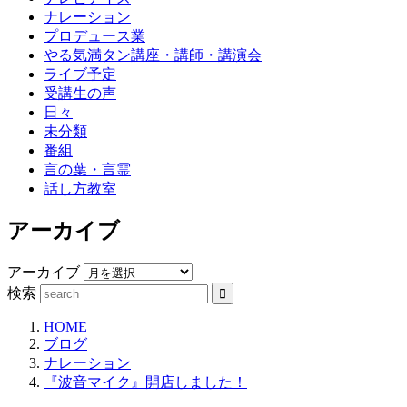
ナレーション
プロデュース業
やる気満タン講座・講師・講演会
ライブ予定
受講生の声
日々
未分類
番組
言の葉・言霊
話し方教室
アーカイブ
アーカイブ
検索
HOME
ブログ
ナレーション
『波音マイク』開店しました！