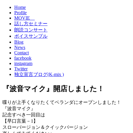
Home
Profile
MOVIE
話し方セミナー
朗読コンサート
ボイスサンプル
Blog
News
Contact
facebook
instagram
Twitter
独立宣言ブログ(K-mix )
『波音マイク』開店しました！
喋りが上手くなりたくてベランダにオープンしました！
『波音マイク』
記念すべき一回目は
【早口言葉－1】
スローバージョン＆クイックバージョン