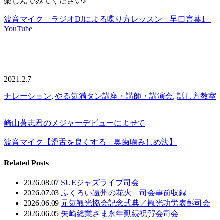
楽しんでみてください♪
波音マイク ラジオDJによる喋り方レッスン 早口言葉1 –
YouTube
2021.2.7
ナレーション
,
やる気満タン講座・講師・講演会
,
話し方教室
崎山蒼志君のメジャーデビューによせて
波音マイク【滑舌を良くする：奥歯噛みしめ法】
Related Posts
2026.08.07
SUEジャズライブ司会
2026.07.03
ふくろい遠州の花火 司会事前収録
2026.06.09
元気観光協会記念式典／観光功労表彰司会
2026.06.05
矢崎総業さま永年勤続祝賀会司会