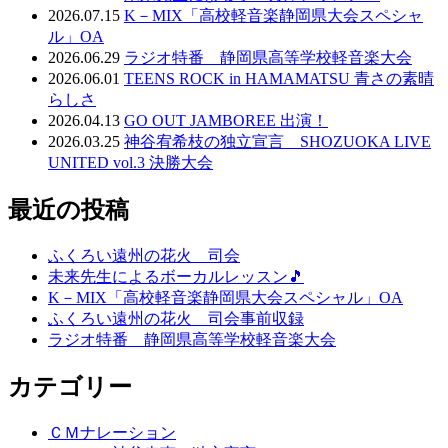
2026.07.15
K－MIX「高校軽音楽静岡県大会スペシャ
ル」OA
2026.06.29
ラジオ特番 静岡県高等学校軽音楽大会
2026.06.01
TEENS ROCK in HAMAMATSU 青さの素晴
らしさ
2026.04.13
GO OUT JAMBOREE 出演！
2026.03.25
神谷宥希枝の独立宣言 SHOZUOKA LIVE
UNITED vol.3 決勝大会
最近の投稿
ふくろい遠州の花火 司会
未来先生によるボーカルレッスン🎵
K－MIX「高校軽音楽静岡県大会スペシャル」OA
ふくろい遠州の花火 司会事前収録
ラジオ特番 静岡県高等学校軽音楽大会
カテゴリー
ＣＭナレーション