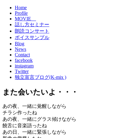
Home
Profile
MOVIE
話し方セミナー
朗読コンサート
ボイスサンプル
Blog
News
Contact
facebook
instagram
Twitter
独立宣言ブログ(K-mix )
また会いたいよ・・・
あの夜、一緒に覚醒しながら
チラシ作ったね
あの夜、一緒にグラス傾けながら
饒舌に音楽語ったね
あの日、一緒に緊張しながら