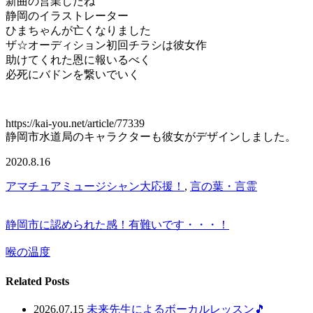
新曲の営業したね
静岡のイラストレーター
ひまちゃんが亡くなりました
ザ☆オーディション初回チラシは彼女作
助けてくれた恩に報いるべく
必死にバドンを繋いでいく
https://kai-you.net/article/77339
静岡市水道局のキャラクターも彼女がデザインしました。
2020.8.16
アマチュアミュージシャン大応援！
,
言の葉・言霊
静岡市に認められた感！有難いです・・・！
喉の温度
Related Posts
2026.07.15
未来先生によるボーカルレッスン🎵