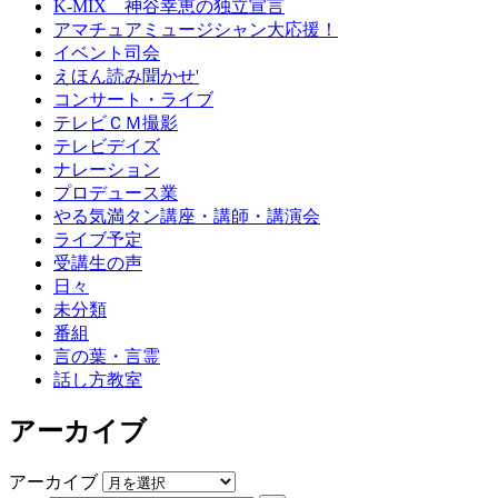
K-MIX 神谷幸恵の独立宣言
アマチュアミュージシャン大応援！
イベント司会
えほん読み聞かせ'
コンサート・ライブ
テレビＣＭ撮影
テレビデイズ
ナレーション
プロデュース業
やる気満タン講座・講師・講演会
ライブ予定
受講生の声
日々
未分類
番組
言の葉・言霊
話し方教室
アーカイブ
アーカイブ