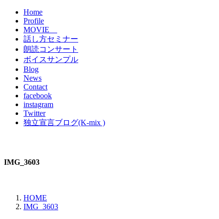
Home
Profile
MOVIE
話し方セミナー
朗読コンサート
ボイスサンプル
Blog
News
Contact
facebook
instagram
Twitter
独立宣言ブログ(K-mix )
IMG_3603
HOME
IMG_3603