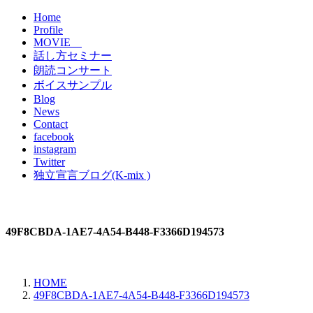
Home
Profile
MOVIE
話し方セミナー
朗読コンサート
ボイスサンプル
Blog
News
Contact
facebook
instagram
Twitter
独立宣言ブログ(K-mix )
49F8CBDA-1AE7-4A54-B448-F3366D194573
HOME
49F8CBDA-1AE7-4A54-B448-F3366D194573