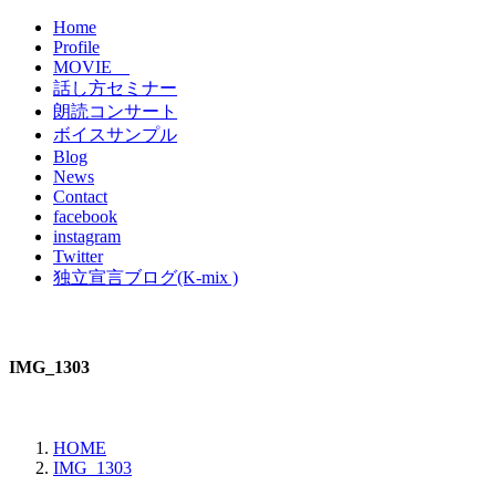
Home
Profile
MOVIE
話し方セミナー
朗読コンサート
ボイスサンプル
Blog
News
Contact
facebook
instagram
Twitter
独立宣言ブログ(K-mix )
IMG_1303
HOME
IMG_1303