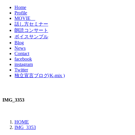
Home
Profile
MOVIE
話し方セミナー
朗読コンサート
ボイスサンプル
Blog
News
Contact
facebook
instagram
Twitter
独立宣言ブログ(K-mix )
IMG_3353
HOME
IMG_3353