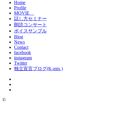
Home
Profile
MOVIE
話し方セミナー
朗読コンサート
ボイスサンプル
Blog
News
Contact
facebook
instagram
Twitter
独立宣言ブログ(K-mix )
©