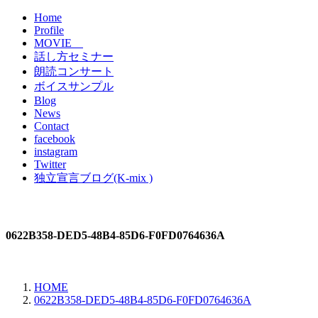
Home
Profile
MOVIE
話し方セミナー
朗読コンサート
ボイスサンプル
Blog
News
Contact
facebook
instagram
Twitter
独立宣言ブログ(K-mix )
0622B358-DED5-48B4-85D6-F0FD0764636A
HOME
0622B358-DED5-48B4-85D6-F0FD0764636A