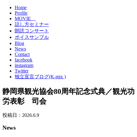
Home
Profile
MOVIE
話し方セミナー
朗読コンサート
ボイスサンプル
Blog
News
Contact
facebook
instagram
Twitter
独立宣言ブログ(K-mix )
静岡県観光協会80周年記念式典／観光功
労表彰 司会
投稿日：2026.6.9
News