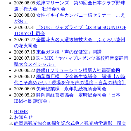
2026.08.05
焼津マリーンズ 第50回全日本クラブ野球
選手権大会 壮行会司会
2026.08.03
女性イキイキカンパニー様セミナー「こえ
がお」
2026.07.31
「SUE」ジャズライブ【JZ Brat SOUND OF
TOKYO】司会
2026.07.27
全国花火名人選抜競技大会 ふくろい遠州
の花火司会
2026.07.15
東亜ガス様「声の保健室」開講
2026.07.10
K－MIX「ヤハマプレゼンツ高校軽音楽静岡
県大会スペシャル」
2026.06.22
静銀ITソリューション様新入社員研修❷
2026.06.12
稲葉商店様 安全衛生協議会 講演【AI時
代こそ高めたい！現場を守る声の温度・言葉の精度】
2026.06.05
矢崎総業様 永年勤続祝賀会司会
2026.05.20
静岡県経営者協会 定時総会司会「日本
IBM社長 講演会」
HOME
お知らせ
静岡県観光協会80周年記念式典／観光功労表彰 司会