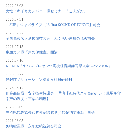
2026.08.03
女性イキイキカンパニー様セミナー「こえがお」
2026.07.31
「SUE」ジャズライブ【JZ Brat SOUND OF TOKYO】司会
2026.07.27
全国花火名人選抜競技大会 ふくろい遠州の花火司会
2026.07.15
東亜ガス様「声の保健室」開講
2026.07.10
K－MIX「ヤハマプレゼンツ高校軽音楽静岡県大会スペシャル」
2026.06.22
静銀ITソリューション様新入社員研修❷
2026.06.12
稲葉商店様 安全衛生協議会 講演【AI時代こそ高めたい！現場を守
る声の温度・言葉の精度】
2026.06.09
静岡県観光協会80周年記念式典／観光功労表彰 司会
2026.06.05
矢崎総業様 永年勤続祝賀会司会