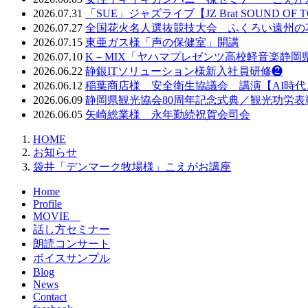
2026.07.31
「SUE」ジャズライブ【JZ Brat SOUND OF
2026.07.27
全国花火名人選抜競技大会 ふくろい遠州の
2026.07.15
東亜ガス様「声の保健室」開講
2026.07.10
K－MIX「ヤハマプレゼンツ高校軽音楽静岡
2026.06.22
静銀ITソリューション様新入社員研修❷
2026.06.12
稲葉商店様 安全衛生協議会 講演【AI時
2026.06.09
静岡県観光協会80周年記念式典／観光功労表
2026.06.05
矢崎総業様 永年勤続祝賀会司会
HOME
お知らせ
袋井「デンマーク牧場様」こえがお講座
Home
Profile
MOVIE
話し方セミナー
朗読コンサート
ボイスサンプル
Blog
News
Contact