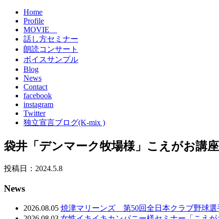
Home
Profile
MOVIE
話し方セミナー
朗読コンサート
ボイスサンプル
Blog
News
Contact
facebook
instagram
Twitter
独立宣言ブログ(K-mix )
袋井「デンマーク牧場様」こえがお講座
投稿日：2024.5.8
News
2026.08.05
焼津マリーンズ 第50回全日本クラブ野球
2026.08.03
女性イキイキカンパニー様セミナー「こえが