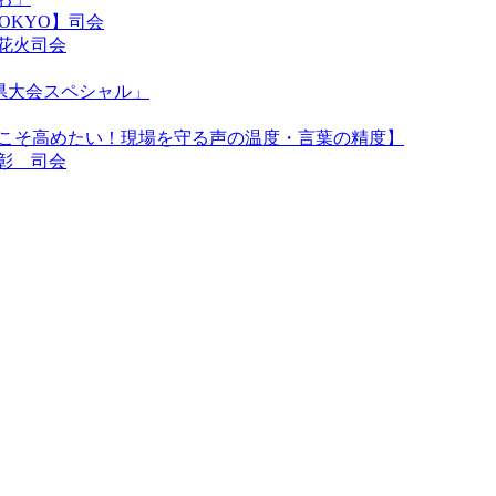
 TOKYO】司会
花火司会
県大会スペシャル」
代こそ高めたい！現場を守る声の温度・言葉の精度】
彰 司会