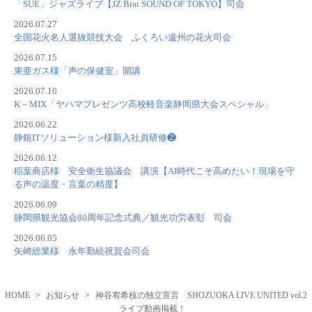
「SUE」ジャズライブ【JZ Brat SOUND OF TOKYO】司会
2026.07.27
全国花火名人選抜競技大会 ふくろい遠州の花火司会
2026.07.15
東亜ガス様「声の保健室」開講
2026.07.10
K－MIX「ヤハマプレゼンツ高校軽音楽静岡県大会スペシャル」
2026.06.22
静銀ITソリューション様新入社員研修❷
2026.06.12
稲葉商店様 安全衛生協議会 講演【AI時代こそ高めたい！現場を守
る声の温度・言葉の精度】
2026.06.09
静岡県観光協会80周年記念式典／観光功労表彰 司会
2026.06.05
矢崎総業様 永年勤続祝賀会司会
HOME
お知らせ
神谷宥希枝の独立宣言 SHOZUOKA LIVE UNITED vol.2
ライブ動画掲載！