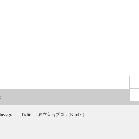
】
会
instagram
Twitter
独立宣言ブログ(K-mix )