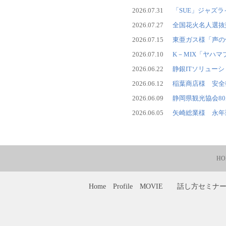
2026.07.31
「SUE」ジャズライブ
2026.07.27
全国花火名人選抜
2026.07.15
東亜ガス様「声の
2026.07.10
K－MIX「ヤハ
2026.06.22
静銀ITソリュー
2026.06.12
稲葉商店様 安全
2026.06.09
静岡県観光協会8
2026.06.05
矢崎総業様 永年
HO
Home
Profile
MOVIE
話し方セミナ