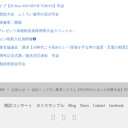
【JZ Brat SOUND OF TOKYO】司会
競技大会 ふくろい遠州の花火司会
保健室」開講
マプレゼンツ高校軽音楽静岡県大会スペシャル」
ション様新入社員研修❷
衛生協議会 講演【AI時代こそ高めたい！現場を守る声の温度・言葉の精度
0周年記念式典／観光功労表彰 司会
勤続祝賀会司会
ME
お知らせ
浜松トップガン教育システム【MATHやらまいか決勝大会】司
ー
朗読コンサート
ボイスサンプル
Blog
News
Contact
facebook