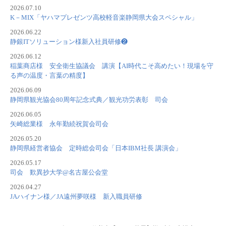
2026.07.10
K－MIX「ヤハマプレゼンツ高校軽音楽静岡県大会スペシャル」
2026.06.22
静銀ITソリューション様新入社員研修❷
2026.06.12
稲葉商店様 安全衛生協議会 講演【AI時代こそ高めたい！現場を守
る声の温度・言葉の精度】
2026.06.09
静岡県観光協会80周年記念式典／観光功労表彰 司会
2026.06.05
矢崎総業様 永年勤続祝賀会司会
2026.05.20
静岡県経営者協会 定時総会司会「日本IBM社長 講演会」
2026.05.17
司会 歎異抄大学@名古屋公会堂
2026.04.27
JAハイナン様／JA遠州夢咲様 新入職員研修