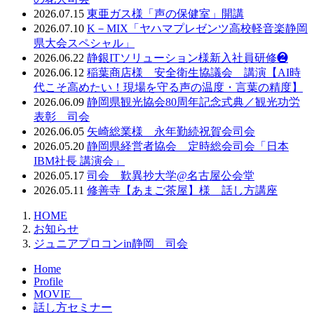
2026.07.15
東亜ガス様「声の保健室」開講
2026.07.10
K－MIX「ヤハマプレゼンツ高校軽音楽静岡
県大会スペシャル」
2026.06.22
静銀ITソリューション様新入社員研修❷
2026.06.12
稲葉商店様 安全衛生協議会 講演【AI時
代こそ高めたい！現場を守る声の温度・言葉の精度】
2026.06.09
静岡県観光協会80周年記念式典／観光功労
表彰 司会
2026.06.05
矢崎総業様 永年勤続祝賀会司会
2026.05.20
静岡県経営者協会 定時総会司会「日本
IBM社長 講演会」
2026.05.17
司会 歎異抄大学@名古屋公会堂
2026.05.11
修善寺【あまご茶屋】様 話し方講座
HOME
お知らせ
ジュニアプロコンin静岡 司会
Home
Profile
MOVIE
話し方セミナー