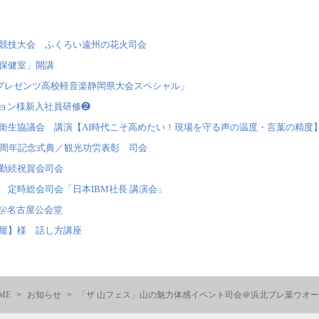
競技大会 ふくろい遠州の花火司会
保健室」開講
マプレゼンツ高校軽音楽静岡県大会スペシャル」
ション様新入社員研修❷
衛生協議会 講演【AI時代こそ高めたい！現場を守る声の温度・言葉の精度
0周年記念式典／観光功労表彰 司会
勤続祝賀会司会
 定時総会司会「日本IBM社長 講演会」
@名古屋公会堂
屋】様 話し方講座
ME
お知らせ
「ザ 山フェス」山の魅力体感イベント司会＠浜北プレ葉ウオー