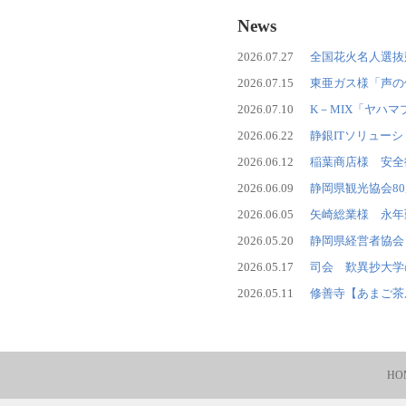
News
2026.07.27
全国花火名人選抜
2026.07.15
東亜ガス様「声の
2026.07.10
K－MIX「ヤハ
2026.06.22
静銀ITソリュー
2026.06.12
稲葉商店様 安全
2026.06.09
静岡県観光協会8
2026.06.05
矢崎総業様 永年
2026.05.20
静岡県経営者協会
2026.05.17
司会 歎異抄大学
2026.05.11
修善寺【あまご茶
HO