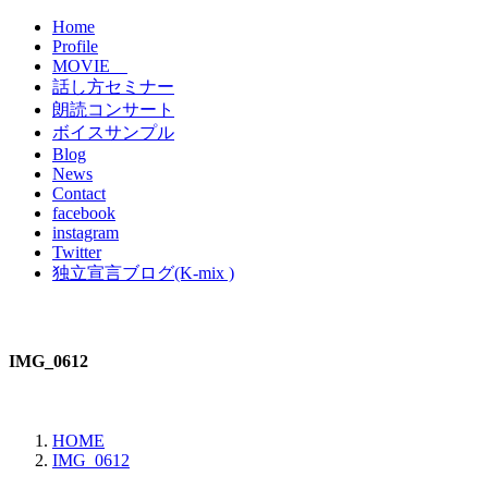
Home
Profile
MOVIE
話し方セミナー
朗読コンサート
ボイスサンプル
Blog
News
Contact
facebook
instagram
Twitter
独立宣言ブログ(K-mix )
IMG_0612
HOME
IMG_0612