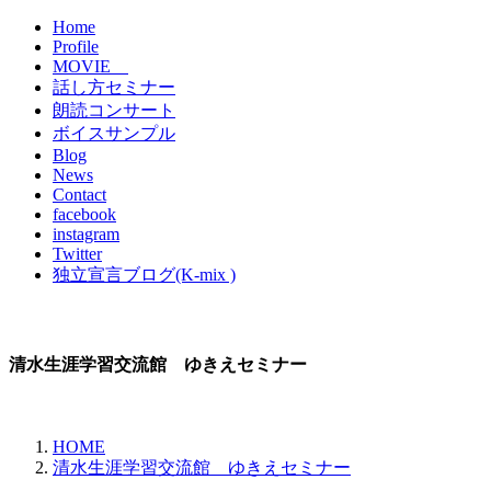
Home
Profile
MOVIE
話し方セミナー
朗読コンサート
ボイスサンプル
Blog
News
Contact
facebook
instagram
Twitter
独立宣言ブログ(K-mix )
清水生涯学習交流館 ゆきえセミナー
HOME
清水生涯学習交流館 ゆきえセミナー