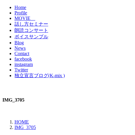
Home
Profile
MOVIE
話し方セミナー
朗読コンサート
ボイスサンプル
Blog
News
Contact
facebook
instagram
Twitter
独立宣言ブログ(K-mix )
IMG_3705
HOME
IMG_3705