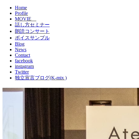
Home
Profile
MOVIE
話し方セミナー
朗読コンサート
ボイスサンプル
Blog
News
Contact
facebook
instagram
Twitter
独立宣言ブログ(K-mix )