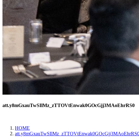
att.y8mGxauTwSIlMz_zTTOVtEnwak0GOcGjj3MAoEhrRS0
HOME
att.y8mGxauTwSIlMz_zTTOVtEnwak0GOcGjj3MAoEhrRS