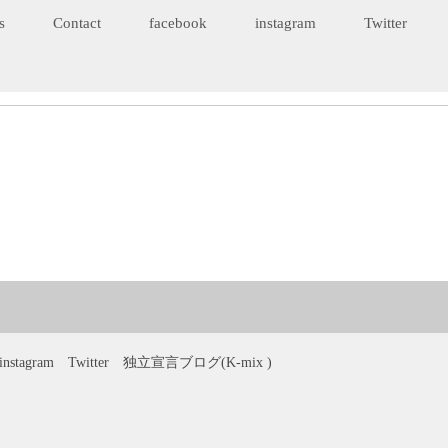
s
Contact
facebook
instagram
Twitter
instagram
Twitter
独立宣言ブログ(K-mix )