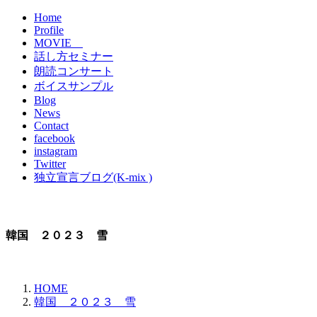
Home
Profile
MOVIE
話し方セミナー
朗読コンサート
ボイスサンプル
Blog
News
Contact
facebook
instagram
Twitter
独立宣言ブログ(K-mix )
韓国 ２０２３ 雪
HOME
韓国 ２０２３ 雪