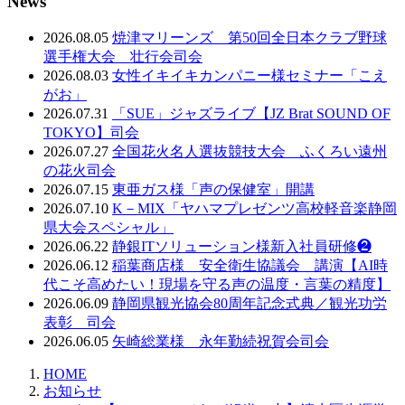
News
2026.08.05
焼津マリーンズ 第50回全日本クラブ野球
選手権大会 壮行会司会
2026.08.03
女性イキイキカンパニー様セミナー「こえ
がお」
2026.07.31
「SUE」ジャズライブ【JZ Brat SOUND OF
TOKYO】司会
2026.07.27
全国花火名人選抜競技大会 ふくろい遠州
の花火司会
2026.07.15
東亜ガス様「声の保健室」開講
2026.07.10
K－MIX「ヤハマプレゼンツ高校軽音楽静岡
県大会スペシャル」
2026.06.22
静銀ITソリューション様新入社員研修❷
2026.06.12
稲葉商店様 安全衛生協議会 講演【AI時
代こそ高めたい！現場を守る声の温度・言葉の精度】
2026.06.09
静岡県観光協会80周年記念式典／観光功労
表彰 司会
2026.06.05
矢崎総業様 永年勤続祝賀会司会
HOME
お知らせ