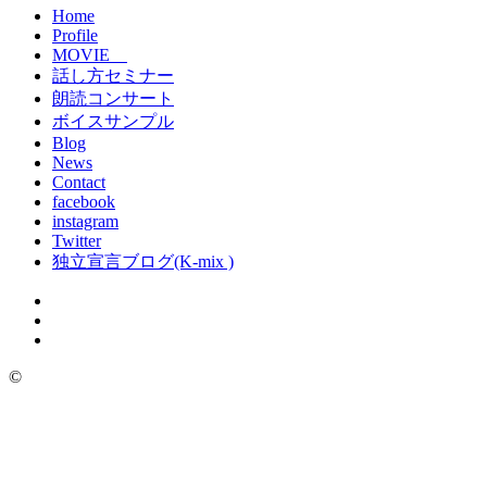
Home
Profile
MOVIE
話し方セミナー
朗読コンサート
ボイスサンプル
Blog
News
Contact
facebook
instagram
Twitter
独立宣言ブログ(K-mix )
©