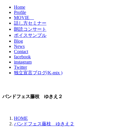
Home
Profile
MOVIE
話し方セミナー
朗読コンサート
ボイスサンプル
Blog
News
Contact
facebook
instagram
Twitter
独立宣言ブログ(K-mix )
バンドフェス藤枝 ゆきえ２
HOME
バンドフェス藤枝 ゆきえ２