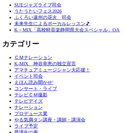
SUEジャズライブ司会
うたうたいフェス2026
ふくろい遠州の花火 司会
未来先生によるボーカルレッスン🎵
K－MIX「高校軽音楽静岡県大会スペシャル」OA
カテゴリー
ＣＭナレーション
K-MIX 神谷幸恵の独立宣言
アマチュアミュージシャン大応援！
イベント司会
えほん読み聞かせ'
コンサート・ライブ
テレビＣＭ撮影
テレビデイズ
ナレーション
プロデュース業
やる気満タン講座・講師・講演会
ライブ予定
受講生の声