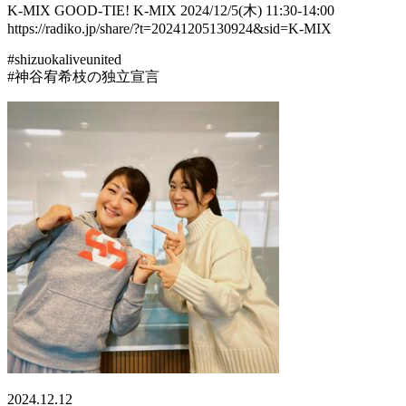
K-MIX GOOD-TIE! K-MIX 2024/12/5(木) 11:30-14:00
https://radiko.jp/share/?t=20241205130924&sid=K-MIX
#shizuokaliveunited
#神谷宥希枝の独立宣言
2024.12.12