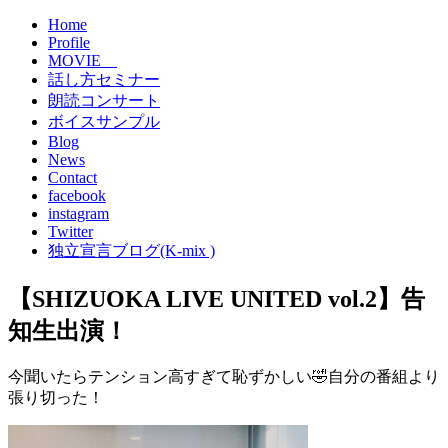
Home
Profile
MOVIE
話し方セミナー
朗読コンサート
ボイスサンプル
Blog
News
Contact
facebook
instagram
Twitter
独立宣言ブログ(K-mix )
【SHIZUOKA LIVE UNITED vol.2】告
知生出演！
今聞いたらテンション高すぎて恥ずかしい🤣自分の番組より
張り切った！