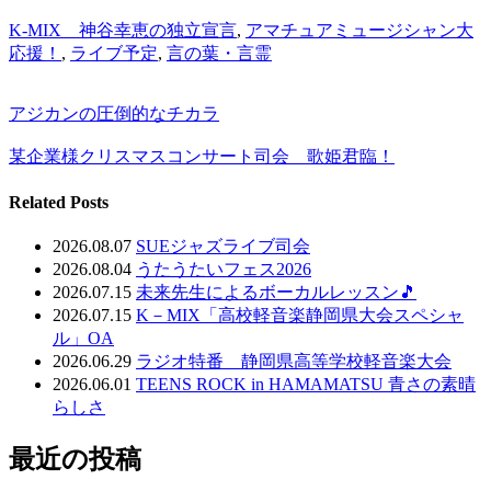
K-MIX 神谷幸恵の独立宣言
,
アマチュアミュージシャン大
応援！
,
ライブ予定
,
言の葉・言霊
アジカンの圧倒的なチカラ
某企業様クリスマスコンサート司会 歌姫君臨！
Related Posts
2026.08.07
SUEジャズライブ司会
2026.08.04
うたうたいフェス2026
2026.07.15
未来先生によるボーカルレッスン🎵
2026.07.15
K－MIX「高校軽音楽静岡県大会スペシャ
ル」OA
2026.06.29
ラジオ特番 静岡県高等学校軽音楽大会
2026.06.01
TEENS ROCK in HAMAMATSU 青さの素晴
らしさ
最近の投稿