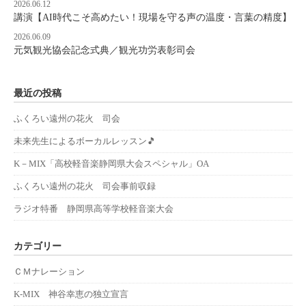
2026.06.12
講演【AI時代こそ高めたい！現場を守る声の温度・言葉の精度】
2026.06.09
元気観光協会記念式典／観光功労表彰司会
最近の投稿
ふくろい遠州の花火 司会
未来先生によるボーカルレッスン🎵
K－MIX「高校軽音楽静岡県大会スペシャル」OA
ふくろい遠州の花火 司会事前収録
ラジオ特番 静岡県高等学校軽音楽大会
カテゴリー
ＣＭナレーション
K-MIX 神谷幸恵の独立宣言